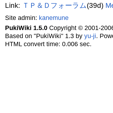
Link:
ＴＰ＆Ｄフォーラム
(39d)
M
Site admin:
kanemune
PukiWiki 1.5.0
Copyright © 2001-20
Based on "PukiWiki" 1.3 by
yu-ji
. Pow
HTML convert time: 0.006 sec.