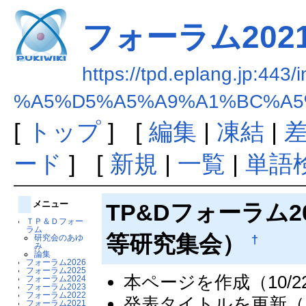
フォーラム202
https://tpd.eplang.jp:443/
%A5%D5%A5%A9%A1%BC%A5
[
トップ
] [
編集
|
凍結
|
ード
] [
新規
|
一覧
|
単語
メニュー
TP&Dフォーラム2
ＴＰ＆Ｄフォー
ラム
等研究集会）
†
研究会のあゆ
み
論集
フォーラム2026
フォーラム2025
本ページを作成（10/2
フォーラム2024
フォーラム2023
フォーラム2022
発表タイトルを更新（11
フォーラム2021