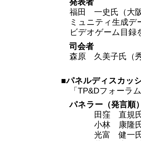
発表者
福田 一史氏（大
ミュニティ生成デ
ビデオゲーム目録
司会者
森原 久美子氏（
■パネルディスカッ
「TP&Dフォーラ
パネラー（発言順
田窪 直規氏（
小林 康隆
光富 健一氏（