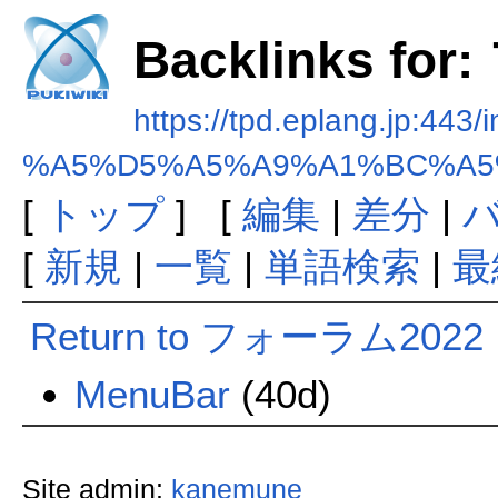
Backlinks f
https://tpd.eplang.jp:443/
%A5%D5%A5%A9%A1%BC%A5
[
トップ
] [
編集
|
差分
|
[
新規
|
一覧
|
単語検索
|
最
Return to フォーラム2022
MenuBar
(40d)
Site admin:
kanemune