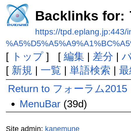
Backlinks f
https://tpd.eplang.jp:443/
%A5%D5%A5%A9%A1%BC%A5
[
トップ
] [
編集
|
差分
|
[
新規
|
一覧
|
単語検索
|
最
Return to フォーラム2015
MenuBar
(39d)
Site admin:
kanemune